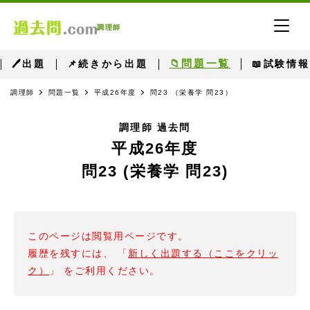
調理師
📁問題一覧
🖊出題
📌続きから出題
📖試験情報
調理師
問題一覧
平成26年度
問23 （栄養学 問23）
調理師 過去問
平成26年度
問23 (栄養学 問23)
このページは閲覧用ページです。
履歴を残すには、 「
新しく出題する（ここをクリッ
ク）
」 をご利用ください。