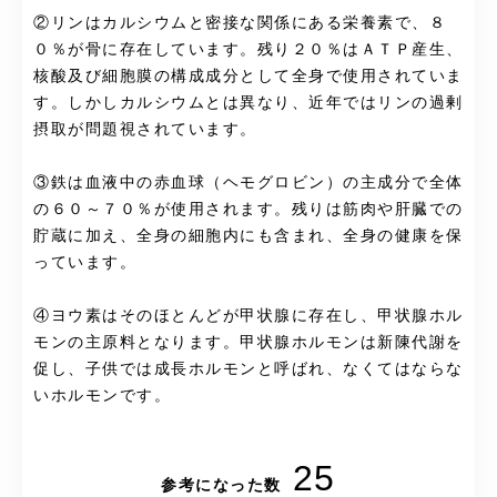
②リンはカルシウムと密接な関係にある栄養素で、８
０％が骨に存在しています。残り２０％はＡＴＰ産生、
核酸及び細胞膜の構成成分として全身で使用されていま
す。しかしカルシウムとは異なり、近年ではリンの過剰
摂取が問題視されています。
③鉄は血液中の赤血球（ヘモグロビン）の主成分で全体
の６０～７０％が使用されます。残りは筋肉や肝臓での
貯蔵に加え、全身の細胞内にも含まれ、全身の健康を保
っています。
④ヨウ素はそのほとんどが甲状腺に存在し、甲状腺ホル
モンの主原料となります。甲状腺ホルモンは新陳代謝を
促し、子供では成長ホルモンと呼ばれ、なくてはならな
いホルモンです。
25
参考になった数