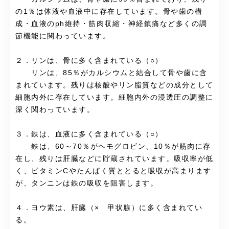
の1％は体液や血液中に存在しています。骨や歯の構
成・血液のph維持・筋肉収縮・神経鎮痛など多くの調
節機能に関わっています。
２．リンは、骨に多く含まれている（○）
リンは、85％がカルシウムと結合して骨や歯に含
まれています。残りは核酸やリン脂質などの成分として
細胞内外に存在しています。細胞内外の浸透圧の調整に
深く関わっています。
３．鉄は、血液に多く含まれている（○）
鉄は、60～70％がヘモグロビン、10％が筋肉に存
在し、残りは肝臓などに貯蔵されています。吸収率が低
く、ビタミンCやたんぱく質ととると吸収が高まります
が、タンニンは鉄の吸収を阻害します。
４．ヨウ素は、肝臓（× 甲状腺）に多く含まれてい
る。